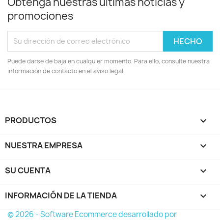
Obtenga nuestras últimas noticias y
promociones
Puede darse de baja en cualquier momento. Para ello, consulte nuestra
información de contacto en el aviso legal.
PRODUCTOS

NUESTRA EMPRESA

SU CUENTA

INFORMACIÓN DE LA TIENDA
keyboard_arrow_down
© 2026 - Software Ecommerce desarrollado por