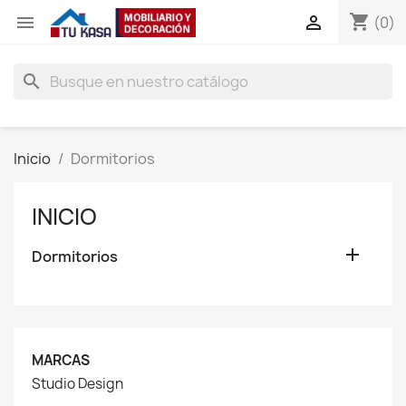
shopping_cart


(0)
search
Inicio
Dormitorios
INICIO

Dormitorios
MARCAS
Studio Design